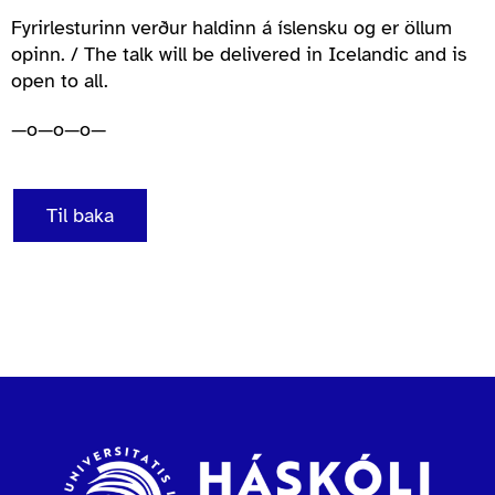
Fyrirlesturinn verður haldinn á íslensku og er öllum
opinn. / The talk will be delivered in Icelandic and is
open to all.
—o—o—o—
Til baka