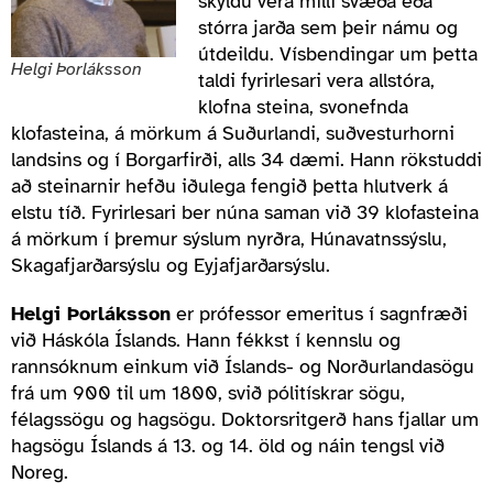
skyldu vera milli svæða eða
stórra jarða sem þeir námu og
útdeildu. Vísbendingar um þetta
Helgi Þorláksson
taldi fyrirlesari vera allstóra,
klofna steina, svonefnda
klofasteina, á mörkum á Suðurlandi, suðvesturhorni
landsins og í Borgarfirði, alls 34 dæmi. Hann rökstuddi
að steinarnir hefðu iðulega fengið þetta hlutverk á
elstu tíð. Fyrirlesari ber núna saman við 39 klofasteina
á mörkum í þremur sýslum nyrðra, Húnavatnssýslu,
Skagafjarðarsýslu og Eyjafjarðarsýslu.
Helgi Þorláksson
er prófessor emeritus í sagnfræði
við Háskóla Íslands. Hann fékkst í kennslu og
rannsóknum einkum við Íslands- og Norðurlandasögu
frá um 900 til um 1800, svið pólitískrar sögu,
félagssögu og hagsögu. Doktorsritgerð hans fjallar um
hagsögu Íslands á 13. og 14. öld og náin tengsl við
Noreg.