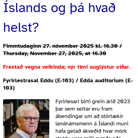
Íslands og þá hvað
helst?
Fimmtudaginn 27. nóvember 2025 kl. 16.30 /
Thursday, November 27, 2025, at 16.30
Frestað vegna veikinda; nýr tími auglýstur síðar.
Fyrirlestrasal Eddu (E-103) / Edda auditorium (E-
103)
Fyrirlesari birti grein árið 2023
þar sem settar eru fram
ábendingar um að stórtækir
landnámsmenn á Íslandi muni
hafa getað ákveðið hvar mörk